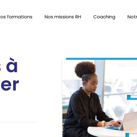
os formations
Nos missions RH
Coaching
Not
 à
er