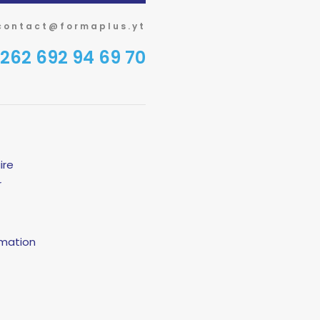
contact@formaplus.yt
262 692 94 69 70
ire
r
amation